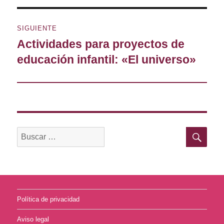
SIGUIENTE
Actividades para proyectos de
Entrada
siguiente:
educación infantil: «El universo»
BU
Buscar
por:
Política de privacidad
Aviso legal