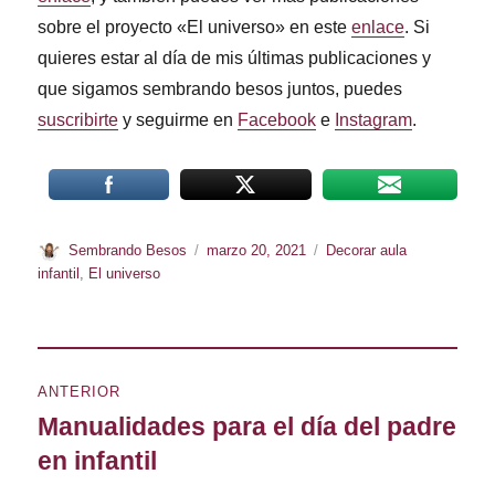
sobre el proyecto «El universo» en este
enlace
. Si
quieres estar al día de mis últimas publicaciones y
que sigamos sembrando besos juntos, puedes
suscribirte
y seguirme en
Facebook
e
Instagram
.
Autor
Publicado
Categorías
Sembrando Besos
marzo 20, 2021
Decorar aula
el
infantil
,
El universo
Navegación
de
ANTERIOR
Manualidades para el día del padre
entradas
Entrada
anterior:
en infantil